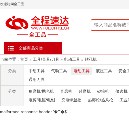
欢迎访问全工品
全部商品分类
当前位置：
首页
»
工具/量具/刀具
»
电动工具
»
钻孔机
分类
手动工具
气动工具
电动工具
液压工具
安全
通用刀具
分类
角磨机/抛光机
直磨机
砂磨机
砂轮机
修边机
电剪/电锯/电刨
充电螺丝批
热熔枪/热风枪
工业
malformed response header ' �T�$'