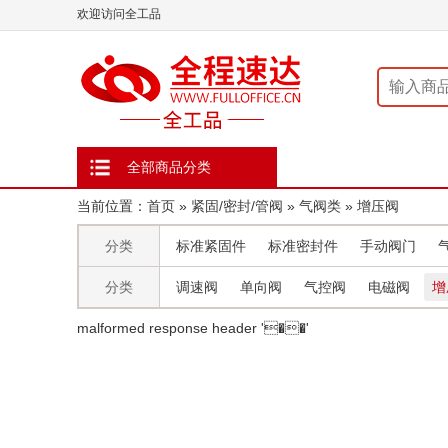
欢迎访问全工品
全部商品分类
当前位置：
首页
»
紧固/密封/管阀
»
气阀类
»
增压阀
分类
标准紧固件
标准密封件
手动阀门
分类
调速阀
单向阀
气控阀
电磁阀
增
malformed response header ' ��'