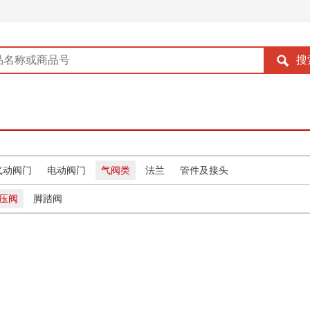
气动阀门
电动阀门
气阀类
法兰
管件及接头
压阀
脚踏阀