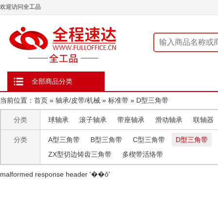
欢迎访问全工品
全部商品分类
当前位置：
首页
»
轴承/皮带/机械
»
标准带
»
D型三角带
分类
球轴承
滚子轴承
带座轴承
滑动轴承
联轴器
分类
A型三角带
B型三角带
C型三角带
D型三角带
ZX型切边铸齿三角带
多楔带活络带
malformed response header ' ��ǒ'