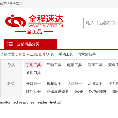
欢迎访问全工品
全部商品分类
当前位置：
首页
»
工具/量具/刀具
»
手动工具
»
内六角扳手
分类
手动工具
气动工具
电动工具
液压工具
安全
通用刀具
分类
开口扳手
梅花扳手
活动扳手
两用扳手
扭力
螺丝批头
充磁及退磁器
锤/斧
锉/凿/锯/冲
镊/
malformed response header ' ��qD'