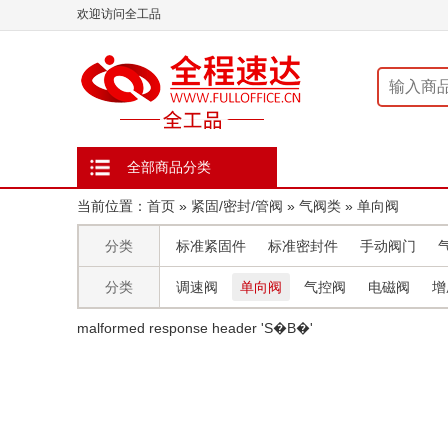
欢迎访问全工品
全部商品分类
当前位置：
首页
»
紧固/密封/管阀
»
气阀类
»
单向阀
分类
标准紧固件
标准密封件
手动阀门
分类
调速阀
单向阀
气控阀
电磁阀
增
malformed response header ' S�B�'