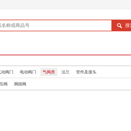
气动阀门
电动阀门
气阀类
法兰
管件及接头
压阀
脚踏阀