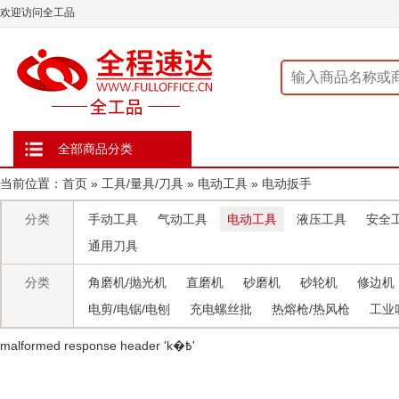
欢迎访问全工品
全部商品分类
当前位置：
首页
»
工具/量具/刀具
»
电动工具
»
电动扳手
分类
手动工具
气动工具
电动工具
液压工具
安全
通用刀具
分类
角磨机/抛光机
直磨机
砂磨机
砂轮机
修边机
电剪/电锯/电刨
充电螺丝批
热熔枪/热风枪
工业
malformed response header ' k�߿'