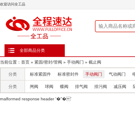
欢迎访问全工品
全部商品分类
当前位置：
首页
»
紧固/密封/管阀
»
手动阀门
»
截止阀
分类
标准紧固件
标准密封件
手动阀门
气动阀门
分类
闸阀
球阀
蝶阀
排气阀
排污阀
减压阀
malformed response header ' �"�'