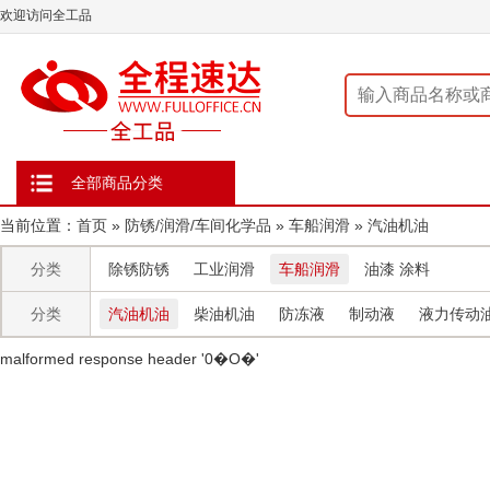
欢迎访问全工品
全部商品分类
当前位置：
首页
»
防锈/润滑/车间化学品
»
车船润滑
»
汽油机油
分类
除锈防锈
工业润滑
车船润滑
油漆 涂料
分类
汽油机油
柴油机油
防冻液
制动液
液力传动
malformed response header ' 0�O�'