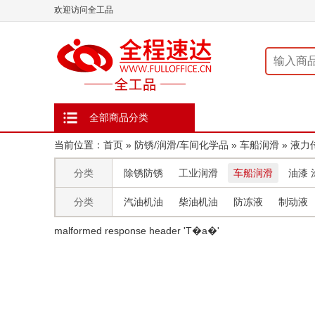
欢迎访问全工品
全部商品分类
当前位置：
首页
»
防锈/润滑/车间化学品
»
车船润滑
»
液力
分类
除锈防锈
工业润滑
车船润滑
油漆 
分类
汽油机油
柴油机油
防冻液
制动液
malformed response header ' T�a�'