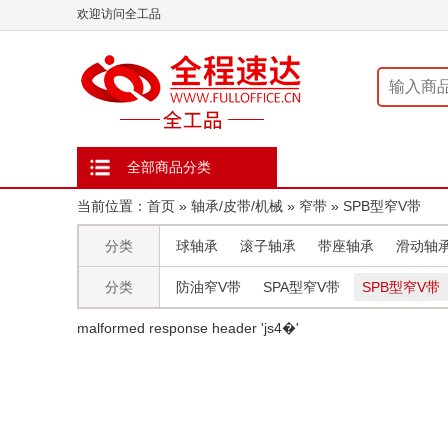
欢迎访问全工品
全部商品分类
当前位置：
首页
»
轴承/皮带/机械
»
窄带
»
SPB型窄V带
分类
球轴承
滚子轴承
带座轴承
滑动轴
分类
防油窄V带
SPA型窄V带
SPB型窄V带
malformed response header ' js4�'