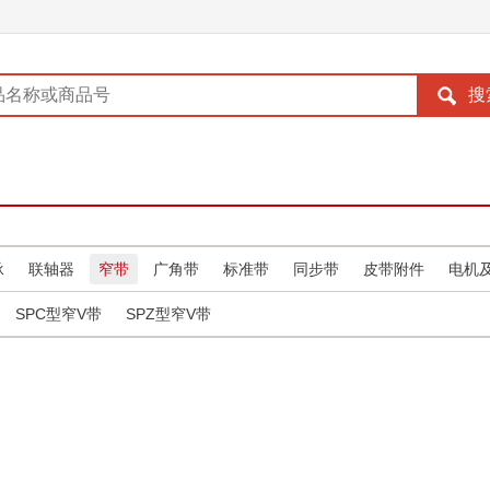
承
联轴器
窄带
广角带
标准带
同步带
皮带附件
电机
SPC型窄V带
SPZ型窄V带