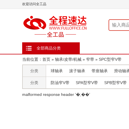
欢迎访问全工品
全部商品分类
当前位置：
首页
»
轴承/皮带/机械
»
窄带
»
SPC型窄V带
分类
球轴承
滚子轴承
带座轴承
滑动轴
分类
防油窄V带
SPA型窄V带
SPB型窄V带
malformed response header ' �;��'