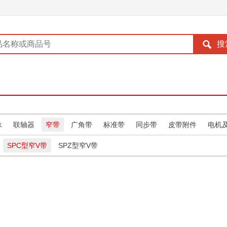
承
联轴器
窄带
广角带
标准带
同步带
皮带附件
电机
SPC型窄V带
SPZ型窄V带