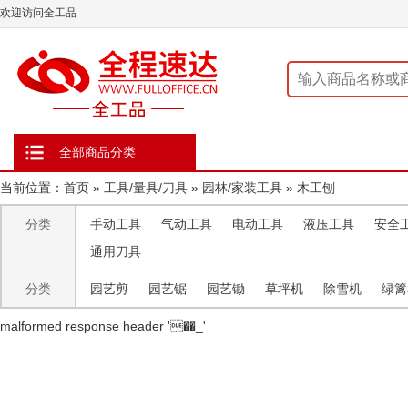
欢迎访问全工品
全部商品分类
当前位置：
首页
»
工具/量具/刀具
»
园林/家装工具
»
木工刨
分类
手动工具
气动工具
电动工具
液压工具
安全
通用刀具
分类
园艺剪
园艺锯
园艺锄
草坪机
除雪机
绿篱
malformed response header ' ��_'