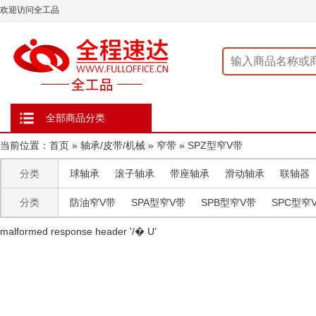
欢迎访问全工品
全部商品分类
当前位置：
首页
»
轴承/皮带/机械
»
窄带
»
SPZ型窄V带
分类
球轴承
滚子轴承
带座轴承
滑动轴承
联轴器
分类
防油窄V带
SPA型窄V带
SPB型窄V带
SPC型窄
malformed response header ' /� U'