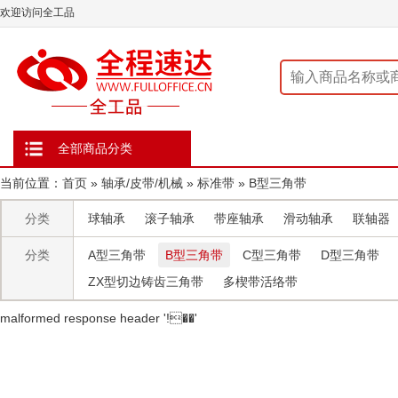
欢迎访问全工品
全部商品分类
当前位置：
首页
»
轴承/皮带/机械
»
标准带
»
B型三角带
分类
球轴承
滚子轴承
带座轴承
滑动轴承
联轴器
分类
A型三角带
B型三角带
C型三角带
D型三角带
ZX型切边铸齿三角带
多楔带活络带
malformed response header ' !��'